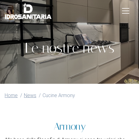
Le nostre news
Home
News
Cucine Armony
Armony