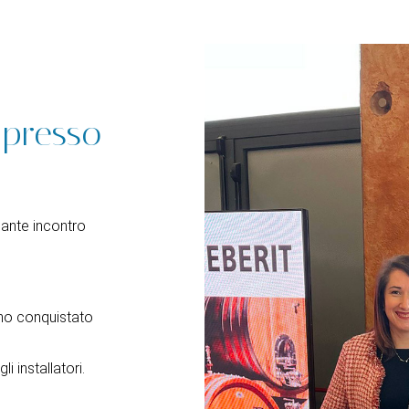
 presso
ssante incontro
nno conquistato
i installatori.
!